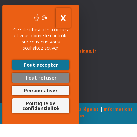
DEFI Informatique
8 Rue des Pyrénées,
X
Masquer le band
Zone Industrielle Abos – Tarsacq
64 360 ABOS
Ce site utilise des cookies
et vous donne le contrôle
sur ceux que vous
Tél :
05 59 60 71 59
souhaitez activer
Mail :
commercial@defi-informatique.fr
Tout accepter
Accès Rapides
Tout refuser
Personnaliser
Politique de
confidentialité
©DEFI Informatique 2021 |
Mentions légales
|
Informations
sur les cookies