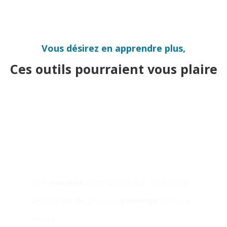
Vous désirez en apprendre plus,
Ces outils pourraient vous plaire
My Planning
Outil
intranet
accessible ou que vous soyez
permettant de gérer les
plannings
de votre
centre.