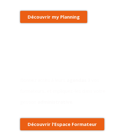
Découvrir my Planning
Espace Formateur
Donnez accès à leurs
agendas
à vos
formateurs, et impliquez-les dans votre
gestion
administrative
.
Découvrir l'Espace Formateur