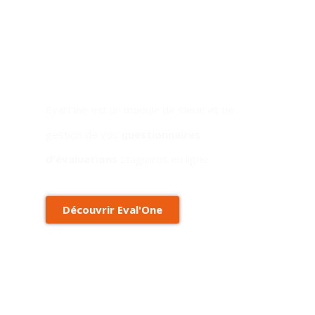
Eval'One
Eval'One est un module de saisie et de
gestion de vos
questionnaires
d'évaluations
stagiaires en ligne.
Découvrir Eval'One