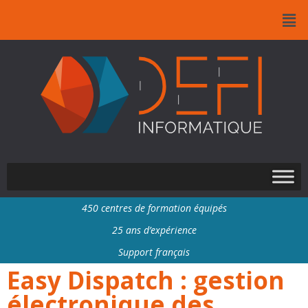
Panneau de gestion des cookies
Aller
au
contenu
450 centres de formation équipés
25 ans d’expérience
Support français
Easy Dispatch : gestion
électronique des